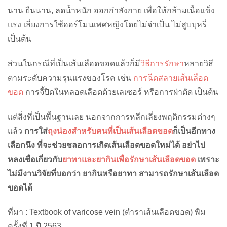
นาน ยืนนาน, ลดน้ำหนัก ออกกำลังกาย เพื่อให้กล้ามเนื้อแข็ง
แรง เลี่ยงการใช้ฮอร์โมนเพศหญิงโดยไม่จำเป็น ไม่สูบบุหรี่
เป็นต้น
ส่วนในกรณีที่เป็นเส้นเลือดขอดแล้วก็มี
วิธีการรักษา
หลายวิธี
ตามระดับความรุนแรงของโรค เช่น
การฉีดสลายเส้นเลือด
ขอด
การจี้ปิดในหลอดเลือดด้วยเลเซอร์ หรือการผ่าตัด เป็นต้น
แต่สิ่งที่เป็นพื้นฐานเลย นอกจากการหลีกเลี่ยงพฤติกรรมต่างๆ
แล้ว
การใส่
ถุงน่องสำหรับคนที่เป็นเส้นเลือดขอด
ก็เป็นอีกทาง
เลือกนึง ที่จะช่วยชลอการเกิดเส้นเลือดขอดใหม่ได้
อย่าไป
หลงเชื่อเกี่ยวกับ
ยาทาและยากินเพื่อรักษาเส้นเลือดขอด
เพราะ
ไม่มีงานวิจัยที่บอกว่า ยากินหรือยาทา สามารถรักษาเส้นเลือด
ขอดได้
ที่มา : Textbook of varicose vein (ตำราเส้นเลือดขอด) พิม
ครั้งที่ 1 ปี 2563