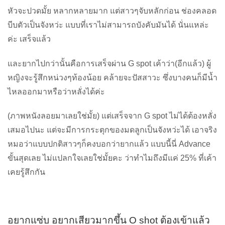
หัวจะปวดมั้ย หลากหลายมาก แต่สาวๆจับหลักก่อน ช่องคลอด
บีบตัวเป็นจังหว่ะ แบบที่เราไม่สามารถบังคับมันได้ นั่นแหล่ะ
ค่ะ เสร็จแล้ว
และยากไปกว่านั้นคือการเสร็จผ่าน G spot เค้าว่า(อีกแล้ว) ผู้
หญิงจะรู้สึกหน่วงๆท้องน้อย คล้ายจะปัสสาวะ ซึ่งบางคนก็มีน้ำ
ไหลออกมาหรือว่าหลั่งได้ค่ะ
(ภาพหนังลอยมาเลยใช่มั้ย) แต่เสร็จจาก G spot ไม่ได้ต้องหลั่ง
เสมอไปนะ แต่จะมีการกระตุกของมดลูกเป็นจังหว่ะได้ เอาจริง
หมอว่าแบบปกติสาวๆก็คงบอกว่ายากแล้ว แบบนี้นี่ Advance
ขั้นสุดเลย ไม่แปลกใจเลยใช่มั้ยคะ ว่าทำไมถึงมีแค่ 25% ที่เค้า
เคยรู้สึกกัน
อยากแซ่บ อยากเสียวมากขึ้น O shot ต้องเข้าแล้ว