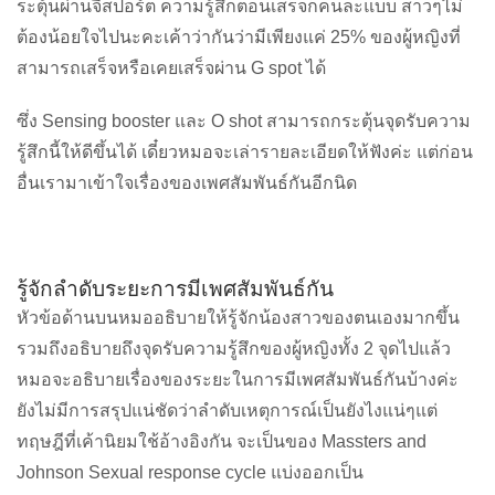
ระตุ้นผ่านจีสปอร์ต ความรู้สึกตอนเสร็จก็คนละแบบ สาวๆไม่
ต้องน้อยใจไปนะคะเค้าว่ากันว่ามีเพียงแค่ 25% ของผู้หญิงที่
สามารถเสร็จหรือเคยเสร็จผ่าน G spot ได้
ซึ่ง Sensing booster และ O shot สามารถกระตุ้นจุดรับความ
รู้สึกนี้ให้ดีขึ้นได้ เดี๋ยวหมอจะเล่ารายละเอียดให้ฟังค่ะ แต่ก่อน
อื่นเรามาเข้าใจเรื่องของเพศสัมพันธ์กันอีกนิด
รู้จักลำดับระยะการมีเพศสัมพันธ์กัน
หัวข้อด้านบนหมออธิบายให้รู้จักน้องสาวของตนเองมากขึ้น
รวมถึงอธิบายถึงจุดรับความรู้สึกของผู้หญิงทั้ง 2 จุดไปแล้ว
หมอจะอธิบายเรื่องของระยะในการมีเพศสัมพันธ์กันบ้างค่ะ
ยังไม่มีการสรุปแน่ชัดว่าลำดับเหตุการณ์เป็นยังไงแน่ๆแต่
ทฤษฎีที่เค้านิยมใช้อ้างอิงกัน จะเป็นของ Massters and
Johnson Sexual response cycle แบ่งออกเป็น