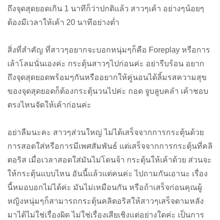
ถึงจุดสุดยอดเกิน 1 นาทีก็ว่าปกติแล้ว สาวๆเค้า อย่างๆน้อยๆ
ต้องมีเวลาให้เค้า 20 นาทีอย่างต่ำ
สิ่งที่สำคัญ ที่สาวๆอยากจะบอกหนุ่มๆก็คือ Foreplay หรือการ
เล้าโลมนั่นเองค่ะ กระตุ้นสาวๆไปก่อนค่ะ อย่ารีบร้อน อยาก
ถึงจุดสุดยอดพร้อมๆกันหรืออยากให้คู่นอนได้ลิ้มรสความสุข
ของจุดสุดยอดก็ต้องกระตุ้นวนไปค่ะ กอด จูบลูบคลำ เค้าชอบ
ตรงไหนจัดให้เค้าก่อนค่ะ
อย่าลืมนะคะ สาวๆส่วนใหญ่ ไม่ได้เสร็จจากการกระตุ้นด้วย
การสอดใส่หรือการมีเพศสัมพันธ์ แต่เสร็จจากการกระตุ้นที่คลิ
ตอริส เมื่อเวลาสอดใส่มันไม่โดนจ้า กระตุ้นให้เค้าด้วย ส่วนจะ
ให้กระตุ้นแบบไหน อันนี้แล้วแต่คนค่ะ ไปถามกันเอานะ เรื่อง
นี้หมอบอกไม่ได้ค่ะ มันไม่เหมือนกัน หรือถ้าเสร็จก่อนคุณผู้
หญิงหนุ่มๆก็สามารถกระตุ้นคลิตอริสให้สาวๆเสร็จตามหลัง
มาได้ไม่ใช่เรื่องผิด ไม่ใช่เรื่องเสียเชิงแต่อย่างใดค่ะ เป็นการ