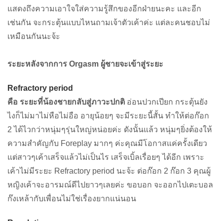
แสดงถึงความเอาใจใส่ความรู้สึกของอีกฝ่ายนะคะ และอีก
เช่นกัน จะกระตุ้นแบบไหนถามเจ้าตัวเค้าค่ะ แต่ละคนชอบไม่
เหมือนกันนะจ้ะ
ระยะหลังจากการ Orgasm ผู้ชายจะเข้าสู่ระยะ
Refractory period
คือ ระยะที่น้องชายกลับสู่ภาวะปกติ
อ่อนปวกเปียก กระตุ้นยัง
ไงก็ไม่มาไม่หือไม่อือ อายุน้อยๆ จะมีระยะนี้สั้น ทำให้ต่อก๊อก
2 ได้ไวกว่าหนุ่มๆรุ่นใหญ่หน่อยค่ะ ดังนั้นแล้ว หนุ่มๆยิ่งต้องให้
ความสำคัญกับ Foreplay มากๆ ค่ะคุณมีโอกาสแค่ครั้งเดียว
แต่สาวๆเค้าเสร็จแล้วไม่เป็นไร เสร็จเบิ้ลเรื่อยๆ ได้อีก เพราะ
เค้าไม่มีระยะ Refractory period นะจ้ะ ต่อก๊อก 2 ก๊อก 3 คุณผู้
หญิงเค้าจะอารมณ์ดีไปยาวๆเลยค่ะ ขอบอก จะออกไปเตะบอล
ก๊งเหล้ากับเพื่อนไม่ใช่เรื่องยากแน่นอน