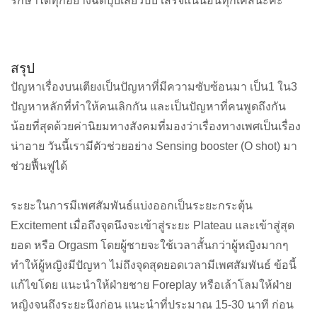
รักษาได้ทุกอย่างฉีดปุ๊บเสียวปั๊บ เสร็จแน่นอนทุกเคสนะคะ
สรุป
ปัญหาเรื่องบนเตียงเป็นปัญหาที่มีความซับซ้อนมา เป็น1 ใน3
ปัญหาหลักที่ทำให้คนเลิกกัน และเป็นปัญหาที่คนพูดถึงกัน
น้อยที่สุดด้วยค่านิยมทางสังคมที่มองว่าเรื่องทางเพศเป็นเรื่อง
น่าอาย วันนี้เรามีตัวช่วยอย่าง Sensing booster (O shot) มา
ช่วยฟื้นฟูได้
ระยะในการมีเพศสัมพันธ์แบ่งออกเป็นระยะกระตุ้น
Excitement เมื่อถึงจุดนึงจะเข้าสู่ระยะ Plateau และเข้าสู่สุด
ยอด หรือ Orgasm โดยผู้ชายจะใช้เวลาสั้นกว่าผู้หญิงมากๆ
ทำให้ผู้หญิงมีปัญหา ไม่ถึงจุดสุดยอดเวลามีเพศสัมพันธ์ ข้อนี้
แก้ไขโดย แนะนำให้ฝ่ายชาย Foreplay หรือเล้าโลมให้ฝ่าย
หญิงจนถึงระยะนึงก่อน แนะนำที่ประมาณ 15-30 นาที ก่อน