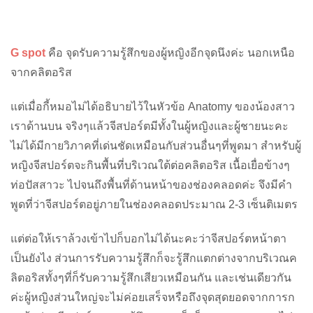
G spot
คือ จุดรับความรู้สึกของผู้หญิงอีกจุดนึงค่ะ นอกเหนือ
จากคลิตอริส
แต่เมื่อกี้หมอไม่ได้อธิบายไว้ในหัวข้อ Anatomy ของน้องสาว
เราด้านบน จริงๆแล้วจีสปอร์ตมีทั้งในผู้หญิงและผู้ชายนะคะ
ไม่ได้มีกายวิภาคที่เด่นชัดเหมือนกับส่วนอื่นๆที่พูดมา สำหรับผู้
หญิงจีสปอร์ตจะกินพื้นที่บริเวณใต้ต่อคลิตอริส เนื้อเยื่อข้างๆ
ท่อปัสสาวะ ไปจนถึงพื้นที่ด้านหน้าของช่องคลอดค่ะ จึงมีคำ
พูดที่ว่าจีสปอร์ตอยู่ภายในช่องคลอดประมาณ 2-3 เซ็นติเมตร
แต่ต่อให้เราล้วงเข้าไปก็บอกไม่ได้นะคะว่าจีสปอร์ตหน้าตา
เป็นยังไง ส่วนการรับความรู้สึกก็จะรู้สึกแตกต่างจากบริเวณค
ลิตอริสทั้งๆที่ก็รับความรู้สึกเสียวเหมือนกัน และเช่นเดียวกัน
ค่ะผู้หญิงส่วนใหญ่จะไม่ค่อยเสร็จหรือถึงจุดสุดยอดจากการก