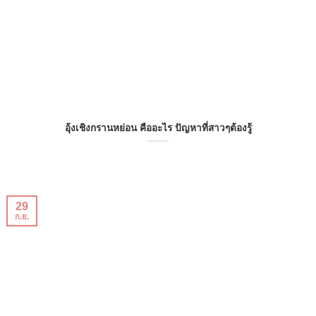
อุ้งเชิงกรานหย่อน คืออะไร ปัญหาที่สาวๆต้องรู้
29
ก.ย.