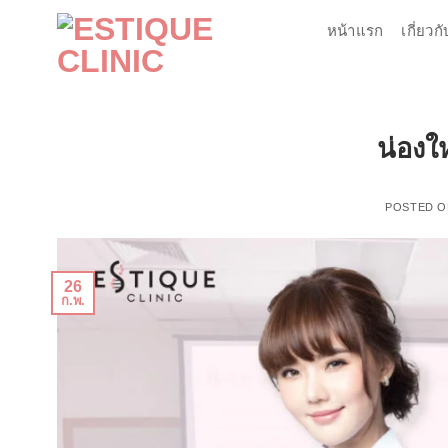
ข้าม
หน้าแรก
เกี่ยวก
ไป
ยัง
เนื้อหา
น่องใ
POSTED 
26
ก.พ.